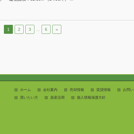
1
2
3
…
6
»
ホーム
会社案内
売却情報
賃貸情報
お問い
買いたい方
資産活用
個人情報保護方針