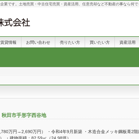
産企業です。土地売買・中古住宅売買・資産活用、任意売却など不動産の事なら何で
賃貸情報
お問い合わせ
売りたい方
買いたい方
資産活用
 秋田市手形字西谷地
780万円→2,690万円） ・令和4年9月新築 ・木造合金メッキ鋼板葺2階
） ・建物面積：82.59㎡（24.98坪） ...