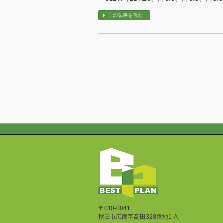
この記事を読む
〒010-0041
秋田市広面字高田328番地1-A