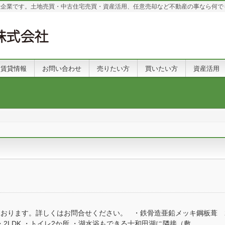
産企業です。土地売買・中古住宅売買・資産活用、任意売却など不動産の事なら何で
賃貸情報
お問い合わせ
売りたい方
買いたい方
資産活用
おります。詳しくはお問合せください。 ・鉄骨造亜鉛メッキ鋼板葺 
2LDK ・トイレ2か所 ・湖水浴もできる十和田湖に隣接（敷 ...