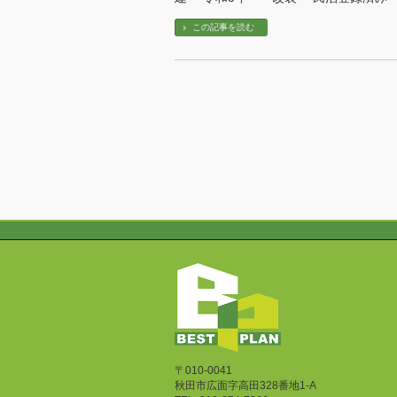
この記事を読む
〒010-0041
秋田市広面字高田328番地1-A