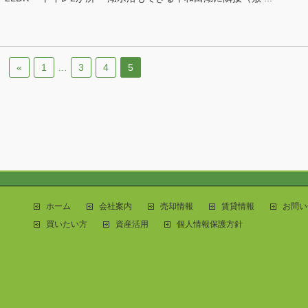
«
1
…
3
4
5
ホーム
会社案内
売却情報
賃貸情報
お問い
買いたい方
資産活用
個人情報保護方針