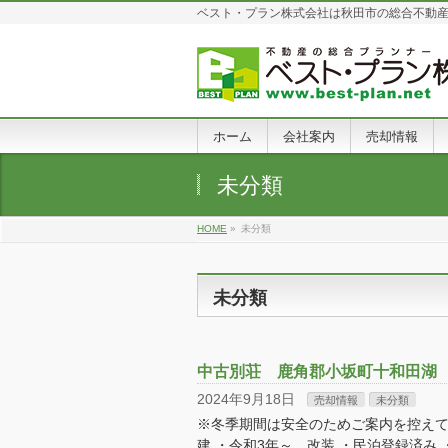
ベスト・プラン株式会社は秋田市の総合不動
ホーム
会社案内
売却情報
未分類
HOME
»
未分類
未分類
中古別荘 鹿角郡小坂町十和田湖
2024年9月18日
売却情報
未分類
※冬季期間は安全のためご案内を控えて
建 ・令和3年～ 改装 ・民泊登録済み ・